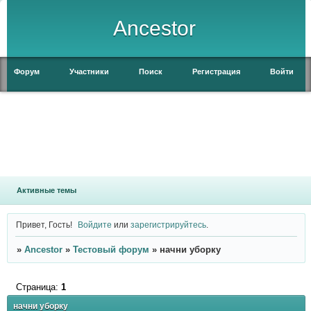
Ancestor
Форум
Участники
Поиск
Регистрация
Войти
Активные темы
Привет, Гость!
Войдите
или
зарегистрируйтесь
.
»
Ancestor
»
Тестовый форум
»
начни уборку
Страница:
1
начни уборку